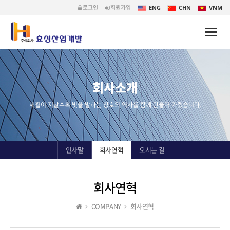
로그인
회원가입
ENG
CHN
VNM
Toggle
naviga
회사소개
세월이 지날수록 빛을 발하는 창호의 역사를 함께 만들어 가겠습니다.
인사말
회사연혁
오시는 길
회사연혁
COMPANY
회사연혁