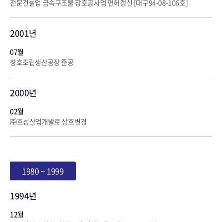
전문건설업 금속구조물 창호공사업 면허갱신 [대구94-08-106호]
2001년
07월
창호조립생산공장 준공
2000년
02월
㈜효성산업개발로 상호변경
1980 ~ 1999
1994년
12월