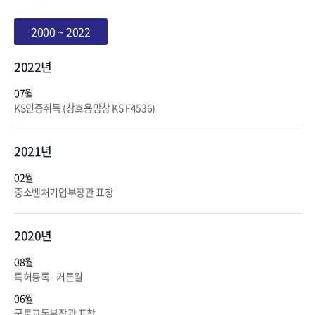
2000 ~ 2022
2022년
07월
KS인증취득 (창호용망창 KS F4536)
2021년
02월
중소벤처기업부장관 표창
2020년
08월
특허등록 - 커튼월
06월
국토교통부장관 표창