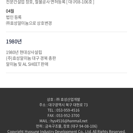
전문건설업 창호, 철물공사 면허등록 [ 대구08-106호 ]
04월
법인 등록
㈜효성알미늄으로 상호변경
1980년
1980년 현대상사설립
(주)효성알미늄 대구 경북 총판
알미늄 및 AL SHEET 판매
상호 : ㈜ 효성산업개발
주소 : 대구광역시 북구 대현로 73
TEL : 053-959-4516
FAX : 053-952-3700
MAIL : hys4516@hanmail.net
먼허 : 금속구조물, 창호 (대구 94-08-106)
Copyright Hyosung Industry Development Co., Ltd. All Rights Reserved.